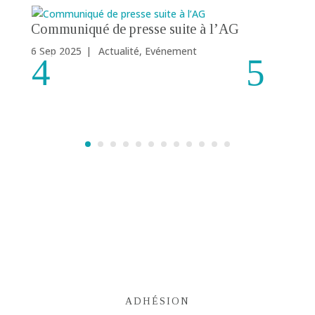
Communiqué de presse suite à l’AG
R
r
6 Sep 2025
|
Actualité
,
Evénement
24
ADHÉSION