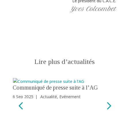
Le président du C.A.C.E.
Yves Colcombet
Lire plus d’actualités
Communiqué de presse suite à l’AG
R
r
6 Sep 2025
|
Actualité
,
Evénement
24